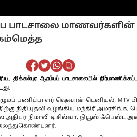
ரம்ப பாடசாலை மாணவர்களின்
கம்மெத்த
்கல்புர ஆரம்பப் பாடசாலையில் நிர்மாணிக்கப்பட்ட ந
டது.
 குழுமப் பணிப்பாளர் ஷெவான் டெனியல், MTV ப
ிற்கு நிதியுதவி வழங்கிய மந்திரீ அமரசிங்க, ம
அதிபர் நிமாலி டி சில்வா, நியூஸ் ஃபெஸ்ட்
் கலந்துகொண்டனர்.