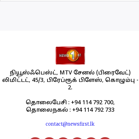
நியூஸ்ஃபெஸ்ட், MTV சேனல் (பிரைவேட்)
லிமிட்டட், 45/3, பிரேப்ரூக் பிளேஸ், கொழும்பு -
2.
தொலைபேசி : +94 114 792 700,
தொலைநகல் : +94 114 792 733
contact@newsfirst.lk