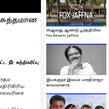
 சுத்தமான
08ஆவது ஆண்டு பூர்த்தியில்
Fox Resorts Jaffna
ீர் சுத்திகரிப்பு
ிரதம
இயக்குநர் இமயம் பாரதிராஜா
காலமானார்..
ெதிரிகிரிய
 அலைவரிசை