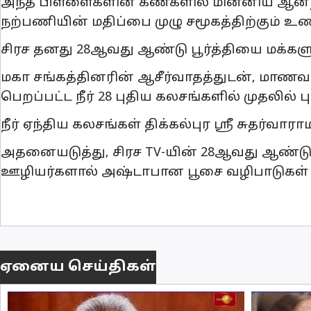
அந்த பிள்ளைகளின் கண்களில் மின்னிய ஆனந்
நற்பணியின் மதிப்பை முழு சமூகத்திற்கும் உணர
சிரச தனது 28ஆவது ஆண்டு பூர்த்தியை மக்
மகா சங்கத்தினரின் ஆசீர்வாதத்துடன், மாணவர்க
பெறப்பட்ட நீர் 28 புதிய கலசங்களில் முதலில் ப
நீர் ஏந்திய கலசங்கள் திக்கல்புர ஸ்ரீ சுதர
அதனையடுத்து, சிரச TV-யின் 28ஆவது ஆண்டு பூர
ஊழியர்களால் அஷ்டாபான பூசை வழிபாடுகள் நடத
ஏனைய செய்திகள்