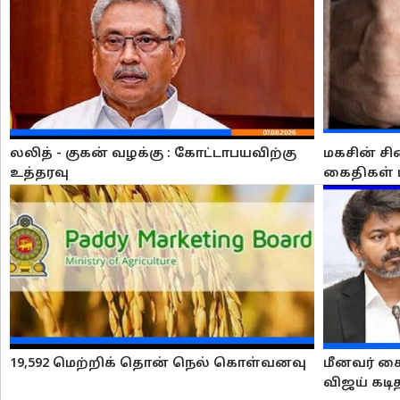
லலித் - குகன் வழக்கு : கோட்டாபயவிற்கு
மகசின் சி
உத்தரவு
கைதிகள் 
19,592 மெற்றிக் தொன் நெல் கொள்வனவு
மீனவர் கை
விஜய் கடி