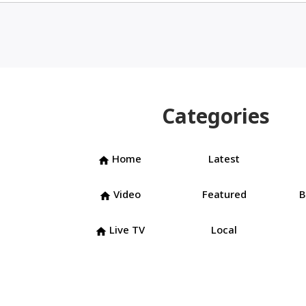
Categories
Home
Latest
home
Video
Featured
B
home
Live TV
Local
home