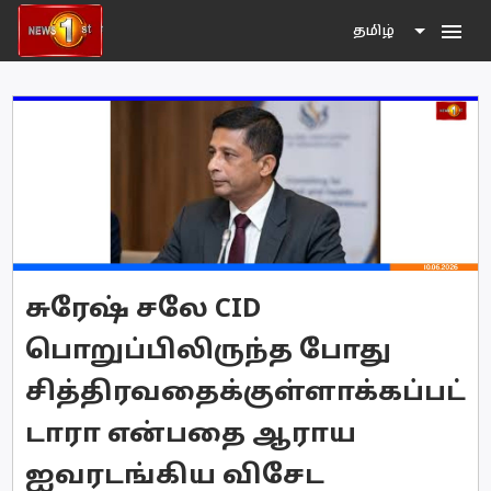
menu
தமிழ்
சுரேஷ் சலே CID
பொறுப்பிலிருந்த போது
சித்திரவதைக்குள்ளாக்கப்பட்
டாரா என்பதை ஆராய
ஐவரடங்கிய விசேட