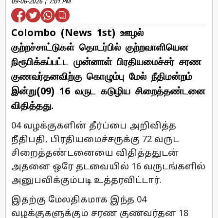
09-06-2026 | 7:01 PM
Colombo (News 1st) ஊழல்
குற்றச்சாட்டுகள் தொடர்பில் குற்றவாளியென
நிரூபிக்கப்பட்ட முன்னாள் பிரதியமைச்சர் சரண
குணவர்தனவிற்கு கொழும்பு மேல் நீதிமன்றம்
இன்று(09) 16 வருட கடுழிய சிறைத்தண்டனை
விதித்தது.
04 வழக்குகளின் தீர்ப்பை அறிவித்த
நீதிபதி, பிரதியமைச்சருக்கு 72 வருட
சிறைத்தண்டனையை விதித்ததுடன்
அதனை ஒரே தடவையில் 16 வருடங்களில்
அனுபவிக்கும்படி உத்தரவிட்டார்.
இதற்கு மேலதிகமாக இந்த 04
வழக்குகளுக்கும் சரண குணவர்தன 18