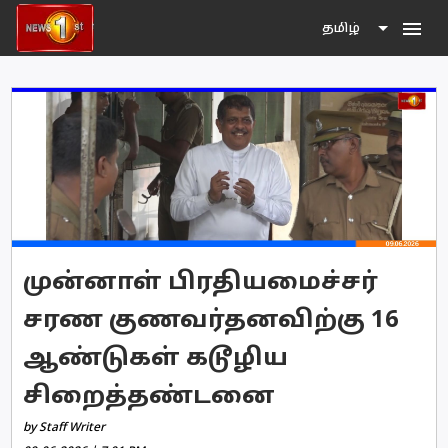
menu
தமிழ்
முன்னாள் பிரதியமைச்சர்
சரண குணவர்தனவிற்கு 16
ஆண்டுகள் கடூழிய
சிறைத்தண்டனை
by Staff Writer