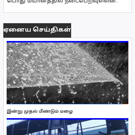
பொது மயானத்தில் நடைபெறவுள்ளன.
ஏனைய செய்திகள்
இன்று முதல் மீண்டும் மழை