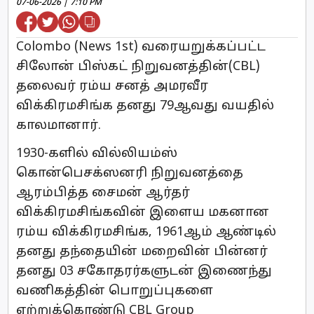
07-06-2026 | 7:10 PM
Colombo (News 1st) வரையறுக்கப்பட்ட
சிலோன் பிஸ்கட் நிறுவனத்தின்(CBL)
தலைவர் ரம்ய சனத் அமரவீர
விக்கிரமசிங்க தனது 79ஆவது வயதில்
காலமானார்.
1930-களில் வில்லியம்ஸ்
கொன்பெசக்ஸனரி நிறுவனத்தை
ஆரம்பித்த சைமன் ஆர்தர்
விக்கிரமசிங்கவின் இளைய மகனான
ரம்ய விக்கிரமசிங்க, 1961ஆம் ஆண்டில்
தனது தந்தையின் மறைவின் பின்னர்
தனது 03 சகோதரர்களுடன் இணைந்து
வணிகத்தின் பொறுப்புகளை
ஏற்றுக்கொண்டு CBL Group