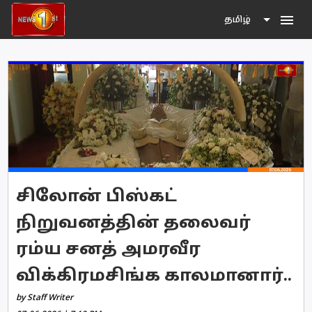
menu
தமிழ்
சிலோன் பிஸ்கட்
நிறுவனத்தின் தலைவர்
ரம்ய சனத் அமரவீர
விக்கிரமசிங்க காலமானார்..
by Staff Writer