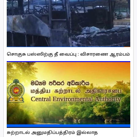
சொகுசு பஸ்ஸிற்கு தீ வைப்பு : விசாரணை ஆரம்பம்
சுற்றாடல் அனுமதிப்பத்திரம் இல்லாத