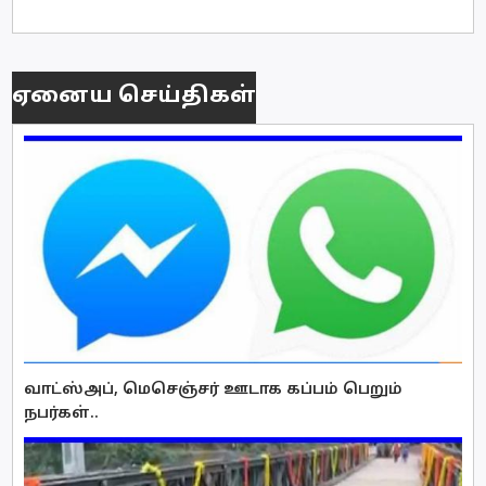
ஏனைய செய்திகள்
வாட்ஸ்அப், மெசெஞ்சர் ஊடாக கப்பம் பெறும்
நபர்கள்..