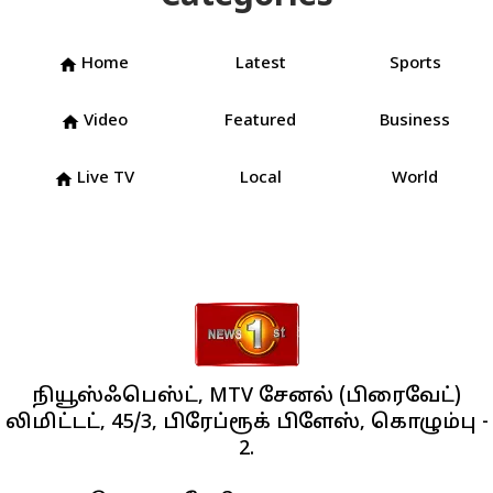
Home
Latest
Sports
home
Video
Featured
Business
home
Live TV
Local
World
home
நியூஸ்ஃபெஸ்ட், MTV சேனல் (பிரைவேட்)
லிமிட்டட், 45/3, பிரேப்ரூக் பிளேஸ், கொழும்பு -
2.