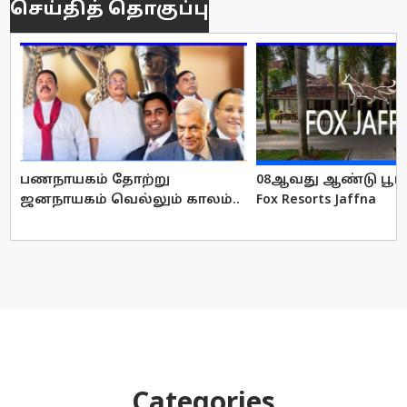
செய்தித் தொகுப்பு
பணநாயகம் தோற்று
08ஆவது ஆண்டு பூர்த
ஜனநாயகம் வெல்லும் காலம்..
Fox Resorts Jaffna
Categories