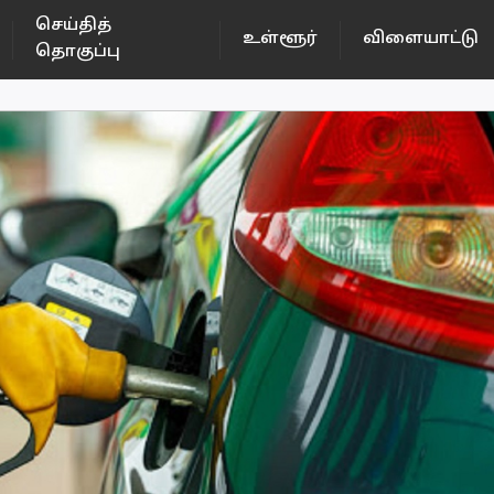
செய்தித்
உள்ளூர்
விளையாட்டு
தொகுப்பு