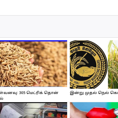
்வனவு: 305 மெட்ரிக் தொன்
இன்று முதல் நெல் க
ல்