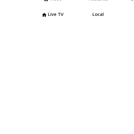
Live TV
Local
home