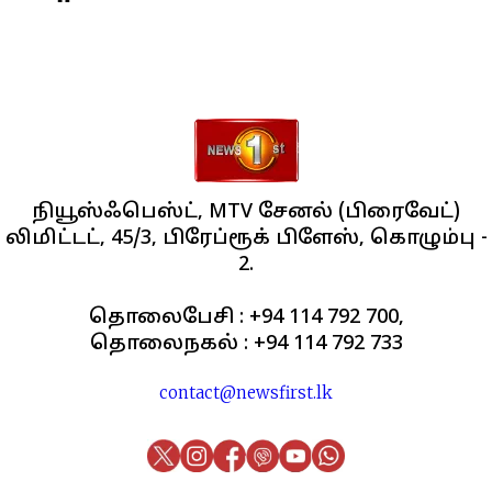
நியூஸ்ஃபெஸ்ட், MTV சேனல் (பிரைவேட்)
லிமிட்டட், 45/3, பிரேப்ரூக் பிளேஸ், கொழும்பு -
2.
தொலைபேசி : +94 114 792 700,
தொலைநகல் : +94 114 792 733
contact@newsfirst.lk