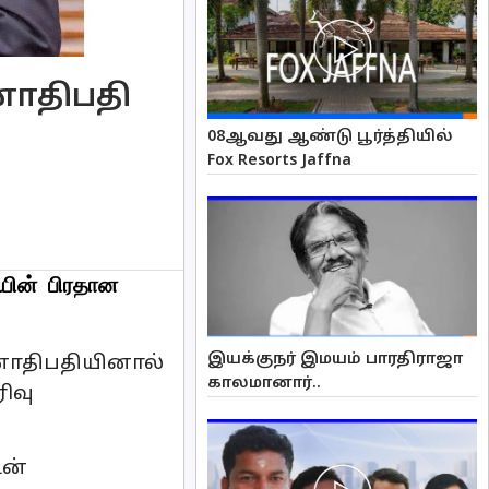
னாதிபதி
08ஆவது ஆண்டு பூர்த்தியில்
Fox Resorts Jaffna
யின் பிரதான
இயக்குநர் இமயம் பாரதிராஜா
னாதிபதியினால்
காலமானார்..
ிவு
டன்