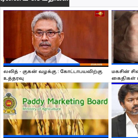
லலித் - குகன் வழக்கு : கோட்டாபயவிற்கு
மகசின் சி
உத்தரவு
கைதிகள் 