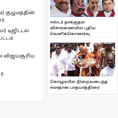
 குழுமத்தின்
்.
ஈஸ்டர் தாக்குதல்
விசாரணையில் புதிய
் டிஜிட்டல்
வௌிக்கொணர்வு
ட்டம்
் விஜயசூரிய
ர்
கொழும்பில் நிறைவடைந்த
சமாதான பாதயாத்திரை