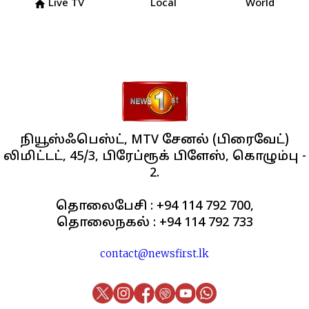
Live TV
Local
World
home
நியூஸ்ஃபெஸ்ட், MTV சேனல் (பிரைவேட்)
லிமிட்டட், 45/3, பிரேப்ரூக் பிளேஸ், கொழும்பு -
2.
தொலைபேசி : +94 114 792 700,
தொலைநகல் : +94 114 792 733
contact@newsfirst.lk