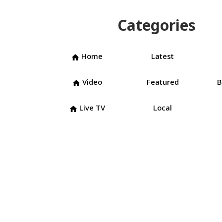
Categories
Home
Latest
home
Video
Featured
B
home
Live TV
Local
home