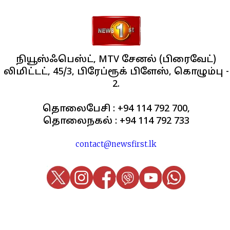
நியூஸ்ஃபெஸ்ட், MTV சேனல் (பிரைவேட்)
லிமிட்டட், 45/3, பிரேப்ரூக் பிளேஸ், கொழும்பு -
2.
தொலைபேசி : +94 114 792 700,
தொலைநகல் : +94 114 792 733
contact@newsfirst.lk