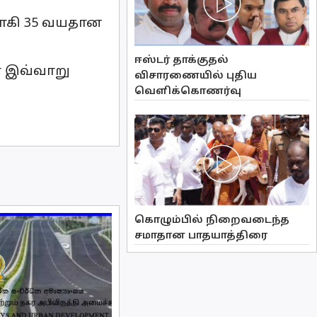
ாகி 35 வயதான
ஈஸ்டர் தாக்குதல்
ே இவ்வாறு
விசாரணையில் புதிய
வௌிக்கொணர்வு
கொழும்பில் நிறைவடைந்த
சமாதான பாதயாத்திரை