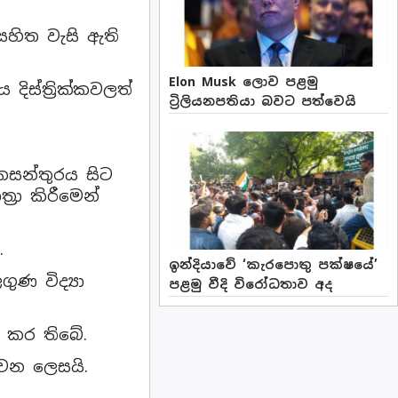
සහිත වැසි ඇති
Elon Musk ලොව පළමු
ිස්ත්‍රික්කවලත්
ට්‍රිලියනපතියා බවට පත්වෙයි
්කසන්තුරය සිට
රා කිරීමෙන්
.
ඉන්දියාවේ ‘කැරපොතු පක්ෂයේ’
ුණ විද්‍යා
පළමු වීදි විරෝධතාව අද
් කර තිබේ.
වන ලෙසයි.