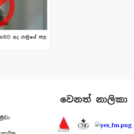
ට අද රාත්‍රියේ ජල
වෙනත් නාලිකා
ක්‍රීඩා
යාපාරික