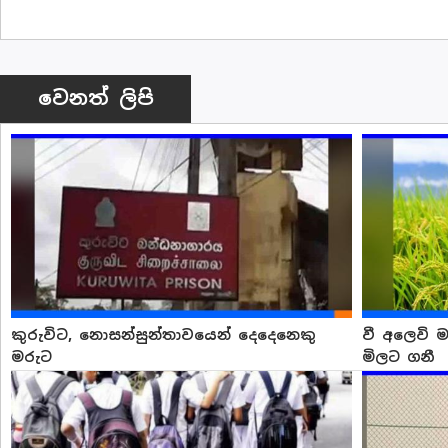
වෙනත් ලිපි
කුරුවිට, නොසන්සුන්තාවයෙන් දෙදෙනෙකු
වී අලෙවි ම
මරුට
මිලට ගනී