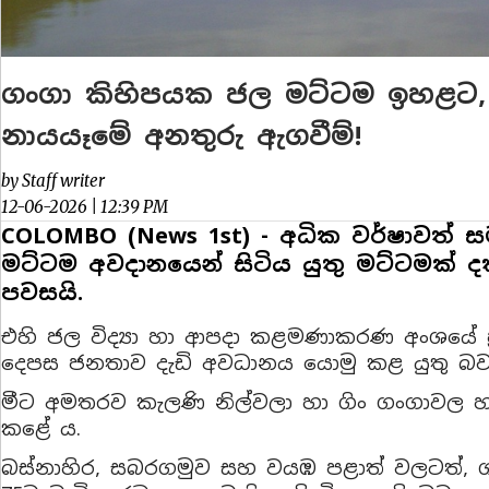
ගංගා කිහිපයක ජල මට්ටම ඉහළට, අදත
නායයෑමේ අනතුරු ඇගවීම්!
by Staff writer
12-06-2026 | 12:39 PM
COLOMBO (News 1st) - අධික වර්ෂාවත්
මට්ටම අවදානයෙන් සිටිය යුතු මට්ටමක් ද
පවසයි.
එහි ජල විද්‍යා හා ආපදා කළමණාකරණ අංශයේ ප්
දෙපස ජනතාව දැඩි අවධානය යොමු කළ යුතු බවය
මීට අමතරව කැලණි නිල්වලා හා ගිං ගංගාවල හ
කළේ ය.
බස්නාහිර, සබරගමුව සහ වයඹ පළාත් වලටත්, ගාල