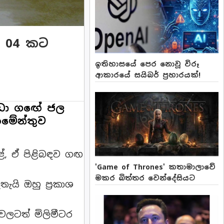
ක 04 කට
ඉතිහාසයේ පෙර නොවූ විරූ
ආකාරයේ සයිබර් ප්‍රහාරයක්!
ුඩා ගඟේ ජල
තමේන්තුව
ේ, ඒ පිළිබඳව ගඟ
'Game of Thrones' කතාමාලාවේ
මකර බිත්තර වෙන්දේසියට
යි ඔහු ප්‍රකාශ
වලටත් මිලිමීටර