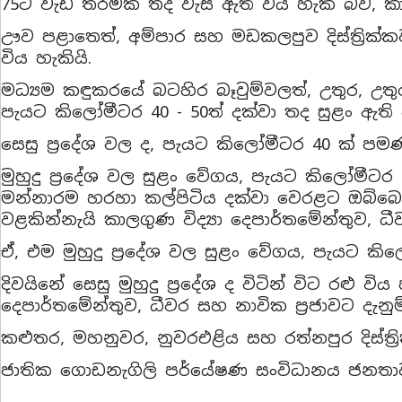
75ට වැඩි තරමක තද වැසි ඇති විය හැකි බව, කාල
ඌව පළාතෙත්, අම්පාර සහ මඩකලපුව දිස්ත්‍රික්ක
විය හැකියි.
මධ්‍යම කඳුකරයේ බටහිර බෑවුම්වලත්, උතුර, උතුර
පැයට කිලෝමීටර 40 - 50ත් දක්වා තද සුළං ඇති ව
සෙසු ප්‍රදේශ වල ද, පැයට කිලෝමීටර 40 ක් පම
මුහුදු ප්‍රදේශ වල සුළං වේගය, පැයට කිලෝමීටර 
මන්නාරම හරහා කල්පිටිය දක්වා වෙරළට ඔබ්බෙන් ව
වළකින්නැයි කාලගුණ විද්‍යා දෙපාර්තමේන්තුව, ධීව
ඒ, එම මුහුදු ප්‍රදේශ වල සුළං වේගය, පැයට කිලෝ
දිවයිනේ සෙසු මුහුදු ප්‍රදේශ ද විටින් විට රළු ව
දෙපාර්තමේන්තුව, ධීවර සහ නාවික ප්‍රජාවට දැනුම්
කළුතර, මහනුවර, නුවරඑළිය සහ රත්නපුර දිස්ත්‍
ජාතික ගොඩනැගිලි පර්යේෂණ සංවිධානය ජනතාවට 