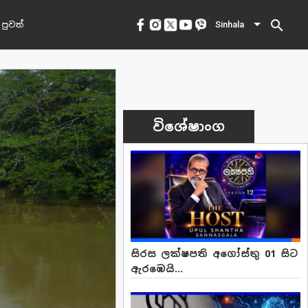
search
 පුවත්
Sinhala
විශේෂාංග
සිරස ලක්ෂපති අගෝස්තු 01 සිට
ඇරඹෙයි...