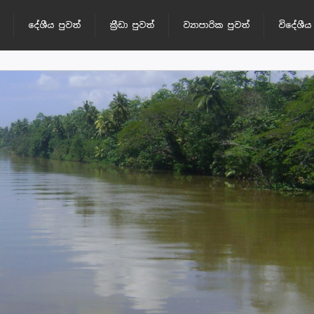
දේශීය පුවත්
ක්‍රීඩා පුවත්
ව්‍යාපාරික පුවත්
විදේශීය