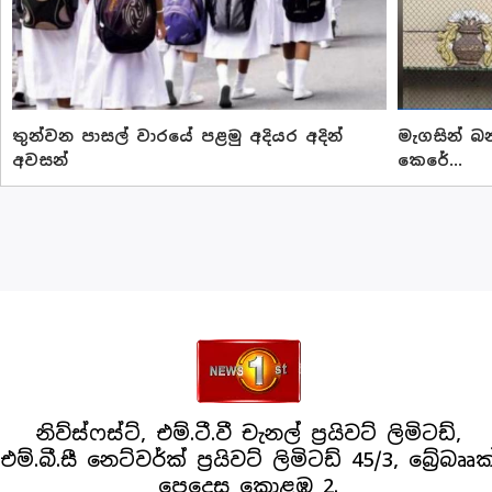
තුන්වන පාසල් වාරයේ පළමු අදියර අදින්
මැගසින් 
අවසන්
කෙරේ...
නිව්ස්ෆස්ට්, එම්.ටී.වී චැනල් ප්‍රයිවට් ලිමිටඩ්,
එම්.බී.සී නෙට්වර්ක් ප්‍රයිවට් ලිමිටඩ් 45/3, බ්‍රේබෲක
පෙදෙස කොළඹ 2.