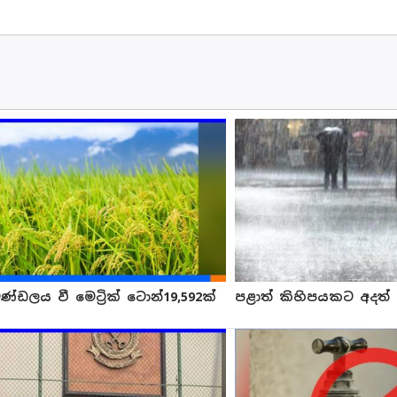
ණ්ඩලය වී මෙට්‍රික් ටොන්19,592ක්
පළාත් කිහිපයකට අදත් ග