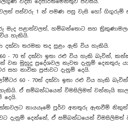
ගුණ විද්‍යා දෙපාර්තමේන්තුව පවසයි.
වලත් පස්වරු 1 න් පමණ පසු වැසි හෝ ගිගුරුම් 
ු මැද පළාත්වලත්, හම්බන්තොට සහ ත්‍රිකුණාමලය ද
ිය හැකියි.
ණ දක්වා තරමක තද සුළං ඇති විය හැකියි.
60 - 70 ත් දක්වා ඉතා රළු විය හැකි බැවින්, කන
න මුහුදු ප්‍රදේශවල නැවත දැනුම් දෙනතුරු යාත්‍
ර සහ නාවික ප්‍රජාවට දැනුම් දෙයි.
මීටර 60 - 70ත් දක්වා ඉතා රළු විය හැකි බැවින්
ිය හැකියි. ඒ සම්බන්ධයෙන් විමසිලිමත් වන්නැයි කාලග
 දෙයි.
රික්කවලට නායයෑමේ පූර්ව අනතුරු ඇඟවීම් නිකුත
දැනුම් දෙන්නේ, ඒ සම්බන්ධයෙන් විමසිලිමත් 