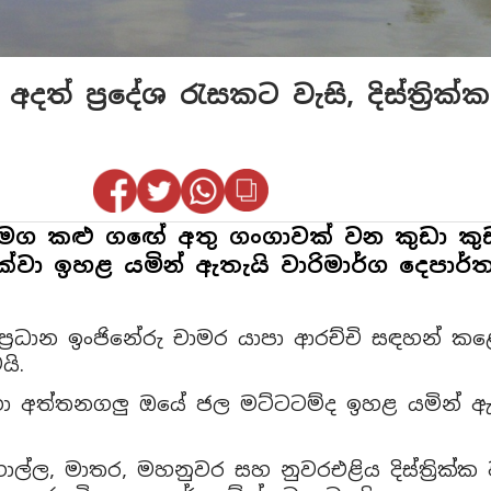
් ප්‍රදේශ රැසකට වැසි, දිස්ත්‍රික්
 සමග කළු ගඟේ අතු ගංගාවක් වන කුඩා ක
ක්වා ඉහළ යමින් ඇතැයි වාරිමාර්ග දෙපාර්
‍රධාන ඉංජිනේරු චාමර යාපා ආරච්චි සඳහන් කළ
ි.
ා අත්තනගලු ඔයේ ජල මට්ටටම්ද ඉහළ යමින් ඇතැ
්ල, මාතර, මහනුවර සහ නුවරඑළිය දිස්ත්‍රික්ක 