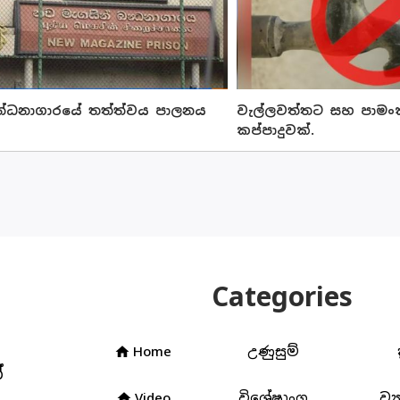
බන්ධනාගාරයේ තත්ත්වය පාලනය
වැල්ලවත්තට සහ පාමංකඩ
කප්පාදුවක්.
Categories
Home
උණුසුම්
home
්
Video
විශේෂාංග
ව්‍
home