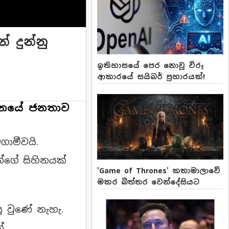
 දුන්නු
ඉතිහාසයේ පෙර නොවූ විරූ
ආකාරයේ සයිබර් ප්‍රහාරයක්!
ම්මානයේ ජනතාව
ගාමීවයි.
න්ගේ සිහිනයක්
'Game of Thrones' කතාමාලාවේ
මකර බිත්තර වෙන්දේසියට
ු වුණේ නැහැ.
.