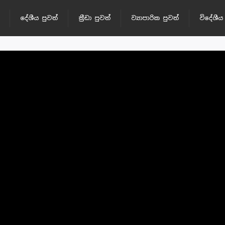
දේශීය පුවත්
ක්‍රීඩා පුවත්
ව්‍යාපාරික පුවත්
විදේශීය