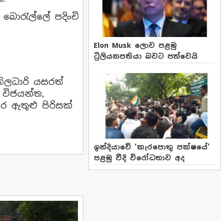
 බොරැල්ලේ පදිංචි
Elon Musk ලොව පළමු
ට්‍රිලියනපතියා බවට පත්වෙයි
නිලධාරි යසරත්
ය විජයන්ත,
ර ඇතුළු පිරිසක්
ඉන්දියාවේ ‘කැරපොතු පක්ෂයේ’
පළමු වීදි විරෝධතාව අද