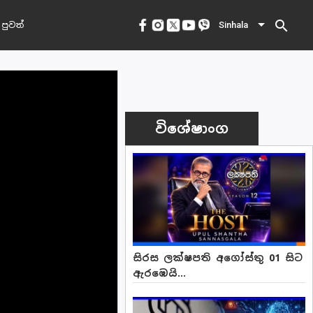
search
 පුවත්
Sinhala
විශේෂාංග
සිරස ලක්ෂපති අගෝස්තු 01 සිට
ඇරඹෙයි...