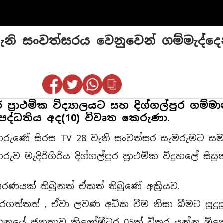
නි සංවත්සරය වෙනුවෙන් ගම්මැද්දෙන්
ුර ප්‍රාථමික විද්‍යාලයට සහ දිග්ගල්පුර ග
 පද්ධතිය අද(10) විවෘත කෙරුණා.
ත කරුණේ සිරස TV 28 වැනි සංවත්සර සැමරුමට සම
මැදිරිගිරිය දිග්ගල්පුර ප්‍රාථමික විදුහලේ සිසු
රණයක් තිබුනත් ඒකත් තිබුණේ අක්‍රියව.
ත්තත් , ඒවා ලවණ අධික වීම නිසා බීමට සුදුස
නයේ ජනතාව කිලෝමීටර 05ක් විතර යන්න ඕනේ