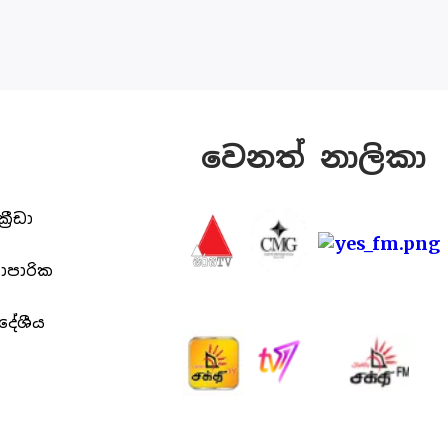
වෙනත් නාලිකා
ක්‍රීඩා
යාපාරික
ිදේශීය