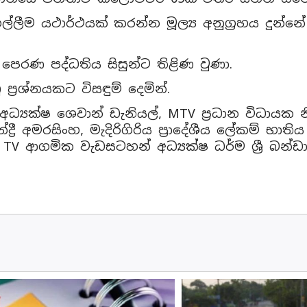
්ලීම යථාර්ථයක් කරන්න මූල්‍ය අනුග්‍රහය දුන්නේ
පෙරණ පද්ධතිය සිසුන්ට තිළිණ වුණා.
්‍රශ්නයකට විසඳුම් දෙමින්.
්‍යක්ෂ ශෙවාන් ඩැනියල්, MTV ප්‍රධාන විධායක 
ද්‍රී අමරසිංහ, මැදිරිගිරිය ප්‍රාදේශීය ලේකම් භාති
 TV ආගමික වැඩසටහන් අධ්‍යක්ෂ ධර්ම ශ්‍රී බන්ඩා