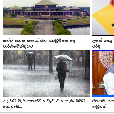
සත්ව පනත සංශෝධන කෙටුම්පත අද
උසස් පෙළ හ
පාර්ලිමේන්තුවට
පරිදි
අද සිට වැසි තත්ත්වය වැඩි විය හැකි බවට
ජනපති සහ
අනාවැකි...
හමුවක්...