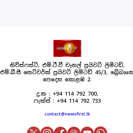
නිව්ස්ෆස්ට්, එම්.ටී.වී චැනල් ප්‍රයිවට් ලිමිටඩ්,
එම්.බී.සී නෙට්වර්ක් ප්‍රයිවට් ලිමිටඩ් 45/3, බ්‍රේබෲක
පෙදෙස කොළඹ 2.
දු.ක : +94 114 792 700,
ෆැක්ස් : +94 114 792 733
contact@newsfirst.lk