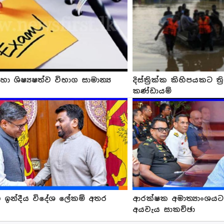
ා ශිෂ්‍යෂත්ව විභාග සාමාන්‍ය
දිස්ත්‍රික්ක කිහිපයකට ත
කණ්ඩායම්
 ඉන්දීය විදේශ ලේකම් අතර
ආරක්ෂක අමාත්‍යාංශයට 
අයවැය සාකච්ඡා