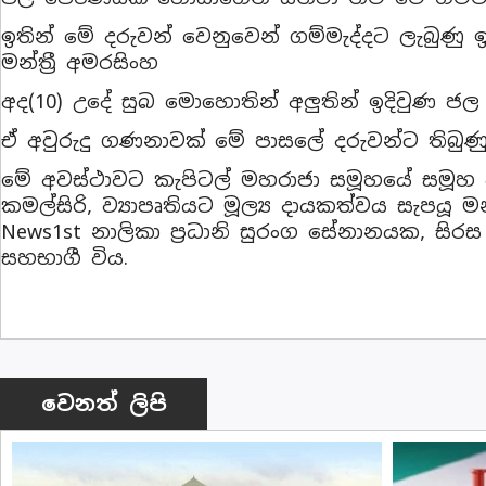
ඉතින් මේ දරුවන් වෙනුවෙන් ගම්මැද්දට ලැබුණු ඉල
මන්ත්‍රී අමරසිංහ
අද(10) උදේ සුබ මොහොතින් අලුතින් ඉදිවුණ ජල 
ඒ අවුරුදු ගණනාවක් මේ පාසලේ දරුවන්ට තිබුණු ප
මේ අවස්ථාවට කැපිටල් මහරාජා සමූහයේ සමූහ අධ
කමල්සිරි, ව්‍යාපෘතියට මූල්‍ය දායකත්වය සැපයූ මන්
News1st නාලිකා ප්‍රධානි සුරංග සේනානයක, සිරස
සහභාගී විය.
වෙනත් ලිපි