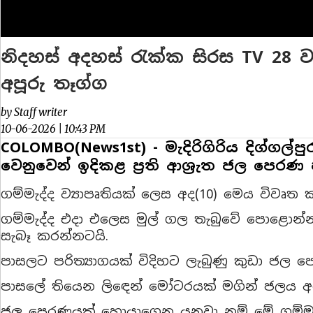
නිදහස් අදහස් රැක්ක සිරස TV 28 වැ
අපූරු තෑග්ග
by Staff writer
10-06-2026 | 10:43 PM
COLOMBO(News1st) - මැදිරිගිරිය දිග්ගල්ප
වෙනුවෙන් ඉදිකළ ප්‍රති ආශ්‍රැත ජල පෙරණ
ගම්මැද්ද ව්‍යාපෘතියක් ලෙස අද(10) මෙය විවෘ
ගම්මැද්ද එදා එලෙස මුල් ගල තැබුවේ පොළොන්නරුව 
සැබෑ කරන්නටයි.
පාසලට පරිත්‍යාගයක් විදිහට ලැබුණු කුඩා ජල පෙ
පාසලේ තියෙන ලිඳෙන් මෝටරයක් මගින් ජලය අරග
ජල පෙරණයක් හොයාගෙන යනවා නම් මේ ගම්මා