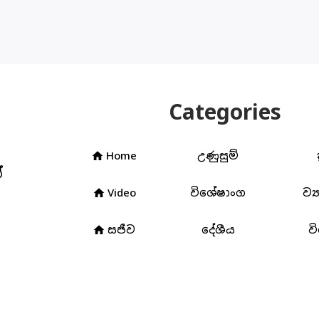
Categories
Home
උණුසුම්
home
්
Video
විශේෂාංග
ව්‍
home
සජීව
දේශීය
ව
home