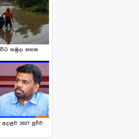
්‍රිවිධ හමුදා සහන
අදාළව 2027 පූර්ව