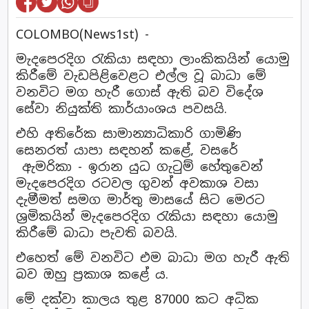
COLOMBO(News1st) -
මැදපෙරදිග රැකියා සඳහා ලාංකිකයින් යොමු
කිරීමේ වැඩපිළිවෙළට එල්ල වූ බාධා මේ
වනවිට මග හැරී ගොස් ඇති බව විදේශ
සේවා නියුක්ති කාර්යාංශය පවසයි.
එහි අතිරේක සාමාන්‍යාධිකාරි ගාමිණි
සෙනරත් යාපා සඳහන් කළේ, වසරේ
ඇමරිකා - ඉරාන යුධ ගැටුම් හේතුවෙන්
මැදපෙරදිග රටවල ගුවන් අවකාශ වසා
දැමීමත් සමග මාර්තු මාසයේ සිට මෙරට
ශ්‍රමිකයින් මැදපෙරදිග රැකියා සඳහා යොමු
කිරීමේ බාධා පැවති බවයි.
එහෙත් මේ වනවිට එම බාධා මග හැරී ඇති
බව ඔහු ප්‍රකාශ කළේ ය.
මේ දක්වා කාලය තුළ 87000 කට අධික