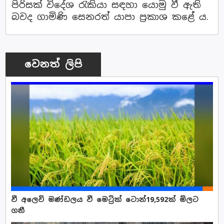
පිරිසක් විදේශ රැකියා සඳහා යොමු වී ඇති
බවද ගාමිණි සෙනරත් යාපා ප්‍රකාශ කළේ ය.
වෙනත් ලිපි
වී අලෙවි මණ්ඩලය වී මෙට්‍රික් ටොන්19,592ක් මිලට
ගනී