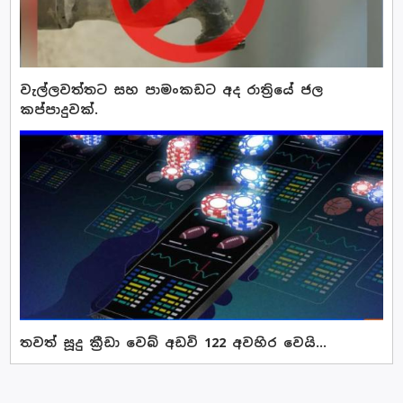
වැල්ලවත්තට සහ පාමංකඩට අද රාත්‍රියේ ජල
කප්පාදුවක්.
තවත් සූදු ක්‍රීඩා වෙබ් අඩවි 122 අවහිර වෙයි...