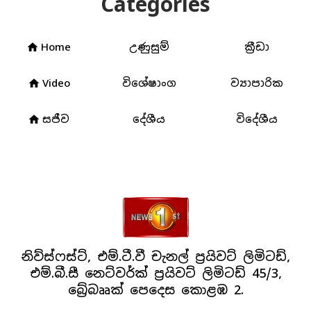
Categories
Home
උණුසුම්
ක්‍රීඩා
home
Video
විශේෂාංග
ව්‍යාපාරික
home
සජීව
දේශීය
විදේශීය
home
නිව්ස්ෆස්ට්, එම්.ටී.වී චැනල් ප්‍රයිවට් ලිමිටඩ්,
එම්.බී.සී නෙට්වර්ක් ප්‍රයිවට් ලිමිටඩ් 45/3,
බ්‍රේබෲක් පෙදෙස කොළඹ 2.