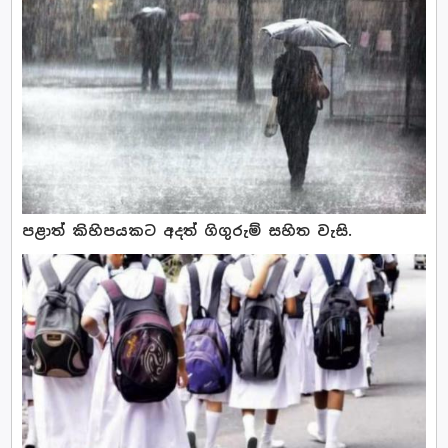
පළාත් කිහිපයකට අදත් ගිගුරුම් සහිත වැසි.