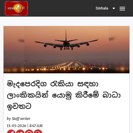
menu
Sinhala
මැදපෙරදිග රැකියා සඳහා
ලාංකිකයින් යොමු කිරීමේ බාධා
ඉවතට
by Staff writer
13-05-2026 | 8:47 AM