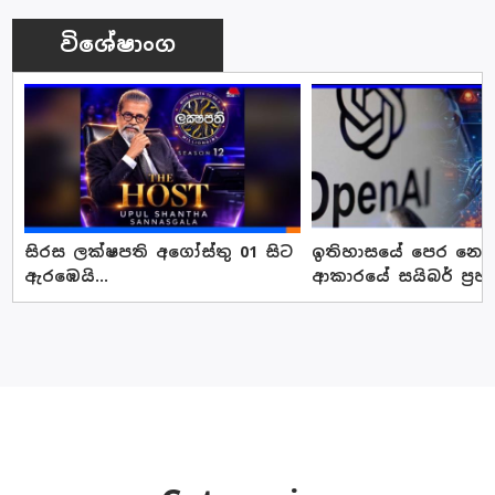
විශේෂාංග
සිරස ලක්ෂපති අගෝස්තු 01 සිට
ඉතිහාසයේ පෙර නොවූ
ඇරඹෙයි...
ආකාරයේ සයිබර් ප්‍රහ