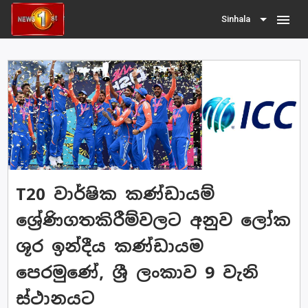
menu
Sinhala
T20 වාර්ෂික කණ්ඩායම්
ශ්‍රේණිගතකිරීම්වලට අනුව ලෝක
ශූර ඉන්දීය කණ්ඩායම
පෙරමුණේ, ශ්‍රී ලංකාව 9 වැනි
ස්ථානයට