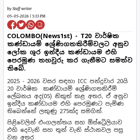
by Staff writer
05-05-2026 | 5:13 PM
COLOMBO(News1st) - T20 වාර්ෂික
කණ්ඩායම් ශ්‍රේණිගතකිරීම්වලට අනුව
ලෝක ශූර ඉන්දීය කණ්ඩායම එහි
පෙරමුණ තහවුරු කර ගැනීමට සමත්ව
තිබේ.
2025 - 2026 වසර සඳහා ICC පන්දුවාර 20යි
20 වාර්ෂික කණ්ඩායම් ශ්‍රේණිගතකිරීම්
ලේඛනය අද(05) නිකුත් කළ අතර, ඒ අනුව
ඉන්දීය කණ්ඩායම එහි පෙරමුණට පැමිණ
තිබෙන්නේ ලකුණු 275ක්ද සමගින්.
පිළිවෙලින් එංගලන්තය සහ ඕස්ට්‍රේලියාව
එහි දෙවැනි සහ තුන් වැනි ස්ථානවල පසු
වන අතර