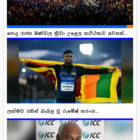
පොදු රාජ්‍ය මණ්ඩල ක්‍රීඩා උළෙල සාර්ථකව අවසන්...
ලක්මව රනින් බැබළ වූ රුමේෂ් තරංග...