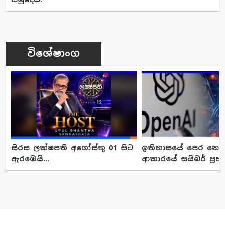
විශේෂාංග
සිරස ලක්ෂපති අගෝස්තු 01 සිට
ඉතිහාසයේ පෙර නොවූ
ඇරඹෙයි...
ආකාරයේ සයිබර් ප්‍රහ