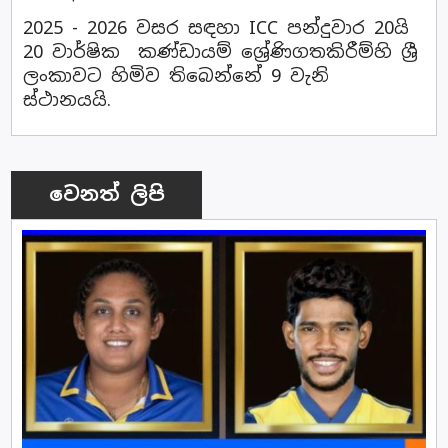
2025 - 2026 වසර සඳහා ICC පන්දුවාර 20යි
20 වාර්ෂික කණ්ඩායම් ශ්‍රේණිගතකිරීම්හි ශ්‍රී
ලංකාවට හිමිව තිබෙන්නේ 9 වැනි
ස්ථානයයි.
වෙනත් ලිපි