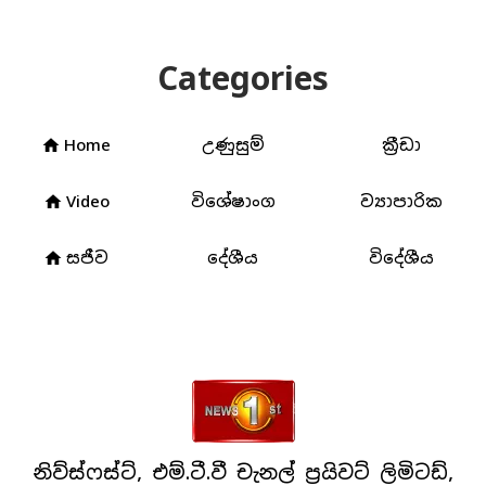
Categories
Home
උණුසුම්
ක්‍රීඩා
home
Video
විශේෂාංග
ව්‍යාපාරික
home
සජීව
දේශීය
විදේශීය
home
නිව්ස්ෆස්ට්, එම්.ටී.වී චැනල් ප්‍රයිවට් ලිමිටඩ්,