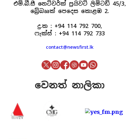
එම්.බී.සී නෙට්වර්ක් ප්‍රයිවට් ලිමිටඩ් 45/3,
බ්‍රේබෲක් පෙදෙස කොළඹ 2.
දු.ක : +94 114 792 700,
ෆැක්ස් : +94 114 792 733
contact@newsfirst.lk
වෙනත් නාලිකා