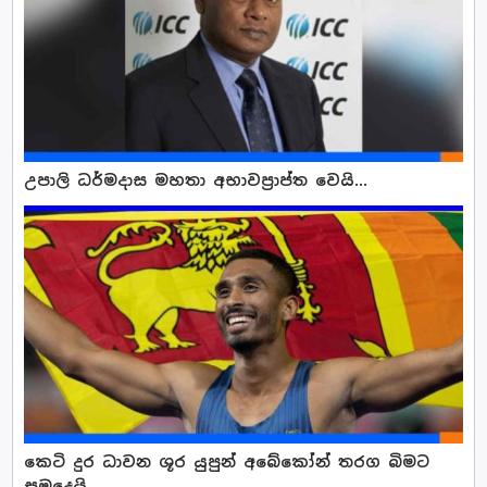
උපාලි ධර්මදාස මහතා අභාවප්‍රාප්ත වෙයි...
කෙටි දුර ධාවන ශූර යුපුන් අබේකෝන් තරග බිමට
සමුදෙයි.