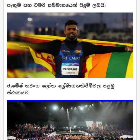
පැතුම් සහ චමරි සම්මානයෙන් පිදුම් ලබයි!
රුමේෂ් තරංග ලෝක ශ්‍රේණිගතකිරීම්වල පළමු
ස්ථානයට