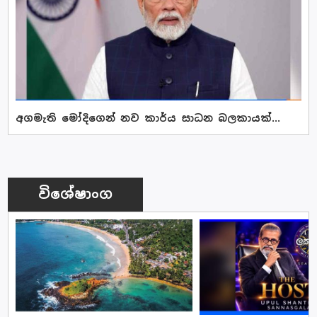
අගමැති මෝදිගෙන් නව කාර්ය සාධන බලකායක්...
විශේෂාංග