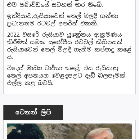
එම පණිවිඩයේ සටහන් කර තිබේ.
ඉන්දියාව,රුසියාවෙන් තෙල් මිලදී ගන්නා
ප්‍රධානතම රටවල් අතරින් එකකි.
2022 වසරේ රුසියාව යුක්‍රේනය ආක්‍රමණය
කිරීමත් සමඟ යුරෝපීය රටවල් කිහිපයක්
රුසියාවෙන් තෙල් මිලදී ගැනීම කප්පාදු කළේ
ය.
විදෙස් මාධ්‍ය වාර්තා කළේ, එය රුසියානු
තෙල් අපනයන වෙළදපලට දැඩි බලපෑමක්
එල්ල කළ බවයි.
වෙනත් ලිපි