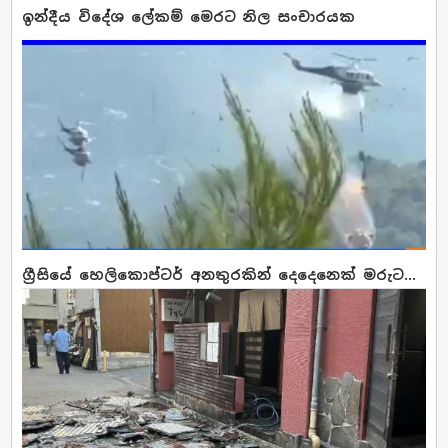
ඉන්දීය විදේශ ලේකම් මෙරට නිල සංචාරයක
ග්‍රීසියේ හෙලිකොප්ටර් අනතුරකින් දෙදෙනෙක් මරුට...