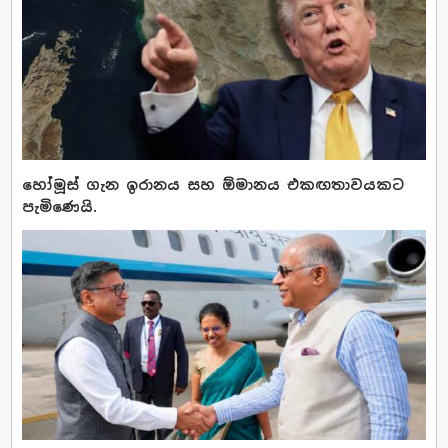
හෝමූස් ගැන ඉරානය සහ ඕමානය එකඟතාවයකට
පැමිණෙයි.