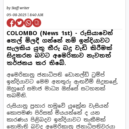
by Staff writer
05-08-2025 | 8:40 AM
COLOMBO (News 1st) - රුසියාවෙන්
තෙල් මිලදී ගන්නේ නම් ඉන්දියාවට
සැලකිය යුතු තීරු බදු වැඩි කිරීමක්
සිදුකරන බවට අමෙරිකාව නැවතත්
තර්ජනය කර තිබේ.
අමෙරිකානු ජනාධිපති ඩොනල්ඩ් ට්‍රම්ප්
ඉන්දියාවට මෙම අනතුරු ඇඟවීම් සිදුකළේ,
ඔහුගේ සමාජ මාධ්‍ය ඔස්සේ සටහනක්
තබමිනි.
රුසියානු ප්‍රහාර හමුවේ යුක්‍රේන වැසියන්
කොපමණ පිරිසක් මියයන්නේ ද යන
කාරණය පිළිබදව ඉන්දියාවට තැකීමක්
නොමැති බවද අමෙරිකානු ජනාධිපතිවරයා