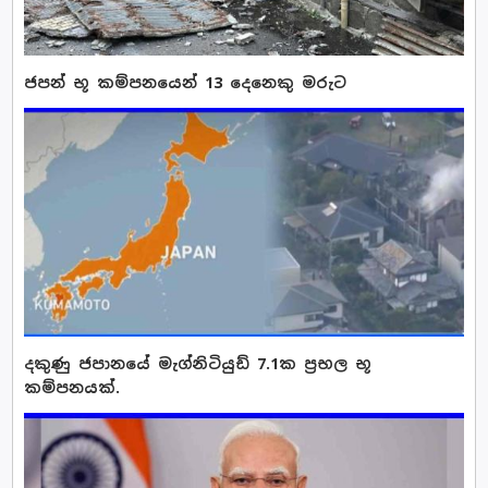
ජපන් භූ කම්පනයෙන් 13 දෙනෙකු මරුට
දකුණු ජපානයේ මැග්නිටියුඩ් 7.1ක ප්‍රභල භූ
කම්පනයක්.