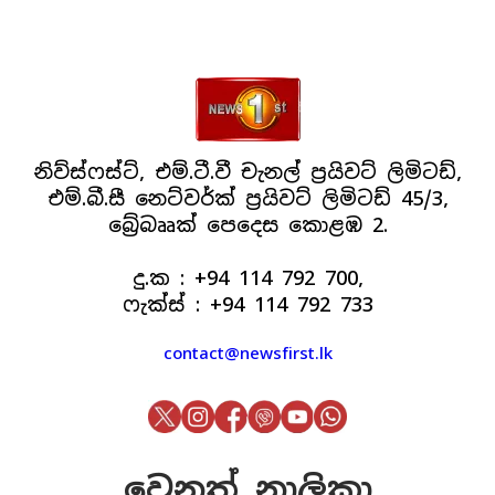
නිව්ස්ෆස්ට්, එම්.ටී.වී චැනල් ප්‍රයිවට් ලිමිටඩ්,
එම්.බී.සී නෙට්වර්ක් ප්‍රයිවට් ලිමිටඩ් 45/3,
බ්‍රේබෲක් පෙදෙස කොළඹ 2.
දු.ක : +94 114 792 700,
ෆැක්ස් : +94 114 792 733
contact@newsfirst.lk
වෙනත් නාලිකා