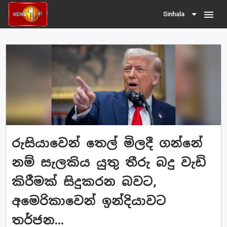
menu
Sinhala
රුසියාවෙන් තෙල් මිලදී ගන්නේ
නම් සැලකිය යුතු තීරු බදු වැඩි
කිරීමක් සිදුකරන බවට,
අමෙරිකාවෙන් ඉන්දියාවට
තර්ජන...