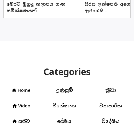
මෙරට මුහුදු කලාපය ගැන
සිරස ලක්ෂපති අගෝස්
සමීක්ෂණයක්
ඇරඹෙයි...
Categories
Home
උණුසුම්
ක්‍රීඩා
home
Video
විශේෂාංග
ව්‍යාපාරික
home
සජීව
දේශීය
විදේශීය
home