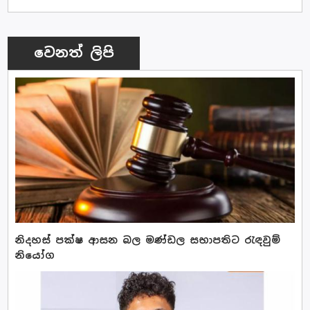
වෙනත් ලිපි
නිදහස් පක්ෂ ආසන බල මණ්ඩල සභාපතිට රැඳවුම්
නියෝග