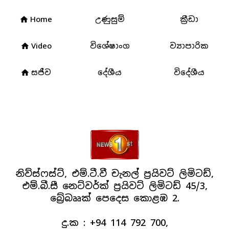
Home
උණුසුම්
ක්‍රීඩා
home
Video
විශේෂාංග
ව්‍යාපාරික
home
සජීව
දේශීය
විදේශීය
home
නිව්ස්ෆස්ට්, එම්.ටී.වී චැනල් ප්‍රයිවට් ලිමිටඩ්,
එම්.බී.සී නෙට්වර්ක් ප්‍රයිවට් ලිමිටඩ් 45/3,
බ්‍රේබෲක් පෙදෙස කොළඹ 2.
දු.ක : +94 114 792 700,