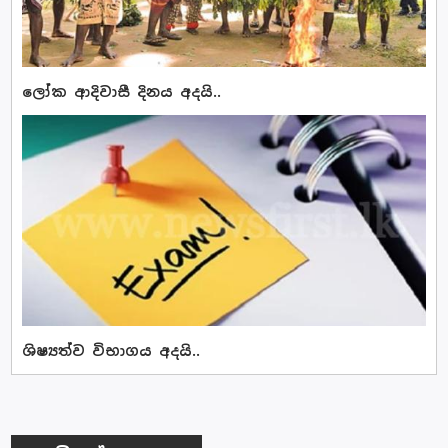
ලෝක ආදිවාසී දිනය අදයි..
ශිෂ්‍යත්ව විභාගය අදයි..