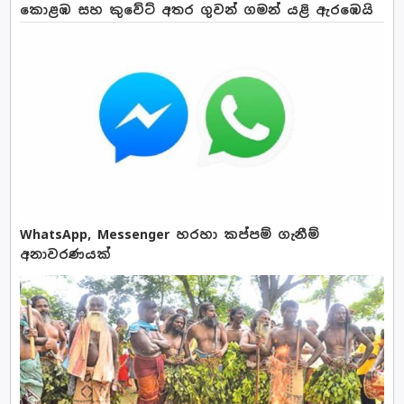
කොළඹ සහ කුවේට් අතර ගුවන් ගමන් යළි ඇරඹෙයි
WhatsApp, Messenger හරහා කප්පම් ගැනීම්
අනාවරණයක්