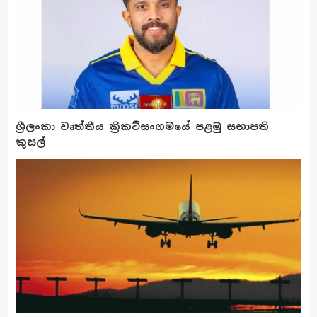
ශ්‍රීලංකා වෘත්තීය ක්‍රිකට්සංගමයේ පළමු සභාපති
කුසල්