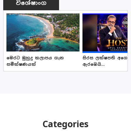
විශේෂාංග
මෙරට මුහුදු කලාපය ගැන
සිරස ලක්ෂපති අගෝස්
සමීක්ෂණයක්
ඇරඹෙයි...
Categories