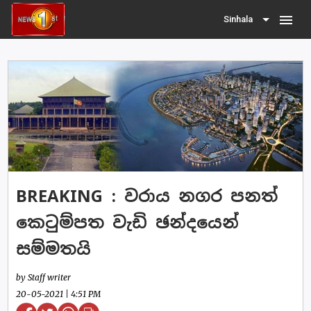
menu
Sinhala
BREAKING : වරාය නගර පනත්
කෙටුම්පත වැඩි ඡන්දයෙන්
සම්මතයි
by Staff writer
20-05-2021 | 4:51 PM