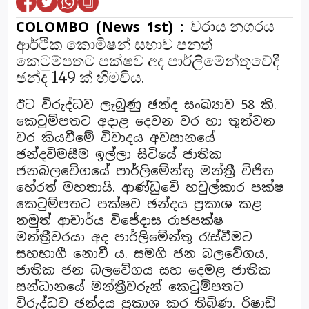
වරාය නගරය
COLOMBO (News 1st) :
ආර්ථික කොමිෂන් සභාව පනත්
කෙටුම්පතට පක්ෂව අද පාර්ලිමේන්තුවේදී
ඡන්ද 149 ක් හිමවිය.
ඊට විරුද්ධව ලැබුණු ඡන්ද සංඛ්‍යාව 58 කි.
කෙටුම්පතට අදාළ දෙවන වර හා තුන්වන
වර කියවීමේ විවාදය අවසානයේ
ඡන්දවිමසීම ඉල්ලා සිටියේ ජාතික
ජනබලවේගයේ පාර්ලිමේන්තු මන්ත්‍රී විජිත
හේරත් මහතායි. ආණ්ඩුවේ හවුල්කාර පක්ෂ
කෙටුම්පතට පක්ෂව ඡන්දය ප්‍රකාශ කළ
නමුත් ආචාර්ය විජේදාස රාජපක්ෂ
මන්ත්‍රීවරයා අද පාර්ලිමේන්තු රැස්වීමට
සහභාගී නොවී ය. සමගි ජන බලවේගය,
ජාතික ජන බලවේගය සහ දෙමළ ජාතික
සන්ධානයේ මන්ත්‍රීවරුන් කෙටුම්පතට
විරුද්ධව ඡන්දය ප්‍රකාශ කර තිබිණ. රිෂාඩ්