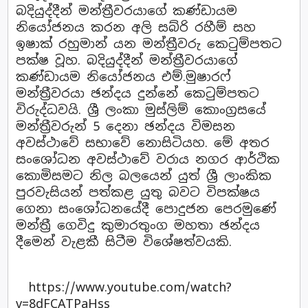
බදියුද්දීන් මන්ත්‍රීවරයාගේ කණ්ඩායම
නියෝජනය කරන අලි සබ්රි රහීම් සහ
ඉෂාක් රහුමාන් යන මන්ත්‍රීවරු කෙටුම්පතට
පක්ෂ වූහ. බදියුද්දීන් මන්ත්‍රීවරයාගේ
කණ්ඩායම නියෝජනය එම්.මුෂාරෆ්
මන්ත්‍රීවරයා ඡන්දය දුන්නේ කෙටුම්පතට
විරුද්ධවයි. ශ්‍රී ලංකා මුස්ලිම් කොංග්‍රසයේ
මන්ත්‍රීවරුන් 5 දෙනා ඡන්දය විමසන
අවස්ථාවේ සභාවේ නොසිටියහ. මේ අතර
සංශෝධන අවස්ථාවේ වරාය නගර ආර්ථික
කොමිසමට නිල බලයෙන් යුත් ශ්‍රී ලාංකික
පුරවැසියන් පත්කළ යුතු බවට විපක්ෂය
ගෙනා සංශෝධනයේදී පොදුජන පෙරමුණේ
මන්ත්‍රී ගෙවිදු කුමාරතුංග මහතා ඡන්දය
දීමෙන් වැළකී සිටීම විශේෂත්වයකි.
https://www.youtube.com/watch?
v=8dFCATPaHss