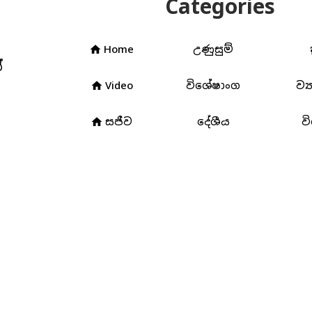
Categories
Home
උණුසුම්
home
්
Video
විශේෂාංග
ව්‍
home
සජීව
දේශීය
ව
home