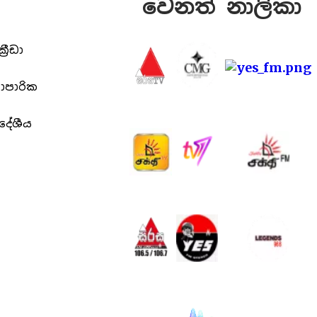
වෙනත් නාලිකා
ක්‍රීඩා
යාපාරික
ිදේශීය