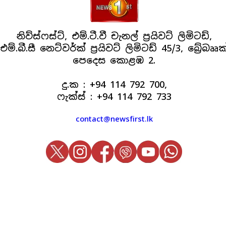
නිව්ස්ෆස්ට්, එම්.ටී.වී චැනල් ප්‍රයිවට් ලිමිටඩ්,
එම්.බී.සී නෙට්වර්ක් ප්‍රයිවට් ලිමිටඩ් 45/3, බ්‍රේබෲක
පෙදෙස කොළඹ 2.
දු.ක : +94 114 792 700,
ෆැක්ස් : +94 114 792 733
contact@newsfirst.lk