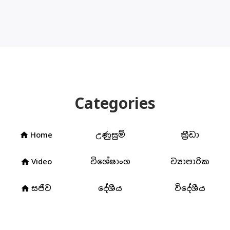
Categories
Home
උණුසුම්
ක්‍රීඩා
home
Video
විශේෂාංග
ව්‍යාපාරික
home
සජීව
දේශීය
විදේශීය
home