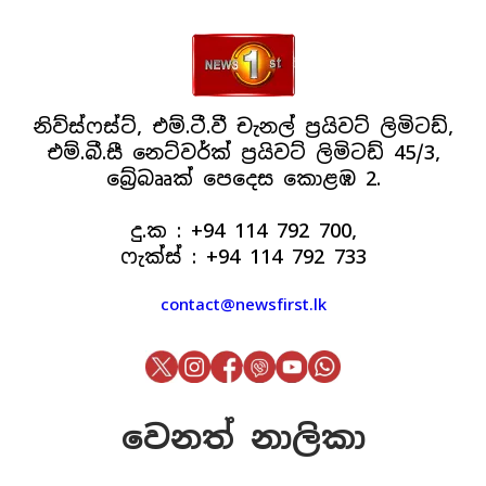
නිව්ස්ෆස්ට්, එම්.ටී.වී චැනල් ප්‍රයිවට් ලිමිටඩ්,
එම්.බී.සී නෙට්වර්ක් ප්‍රයිවට් ලිමිටඩ් 45/3,
බ්‍රේබෲක් පෙදෙස කොළඹ 2.
දු.ක : +94 114 792 700,
ෆැක්ස් : +94 114 792 733
contact@newsfirst.lk
වෙනත් නාලිකා